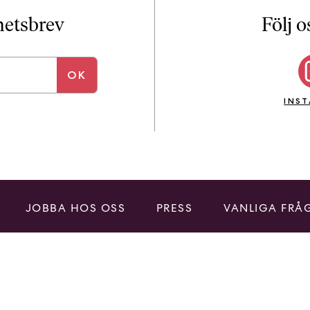
i
T
yhetsbrev
Följ o
a
n
k
e
INS
JOBBA HOS OSS
PRESS
VANLIGA FRÅ