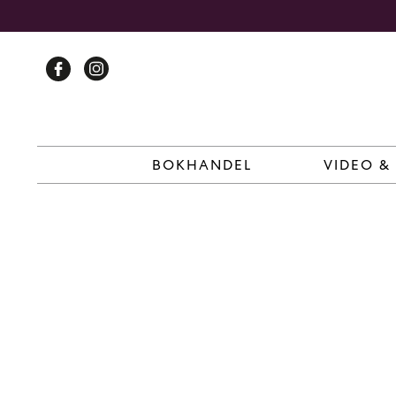
Skip
to
content
BOKHANDEL
VIDEO &