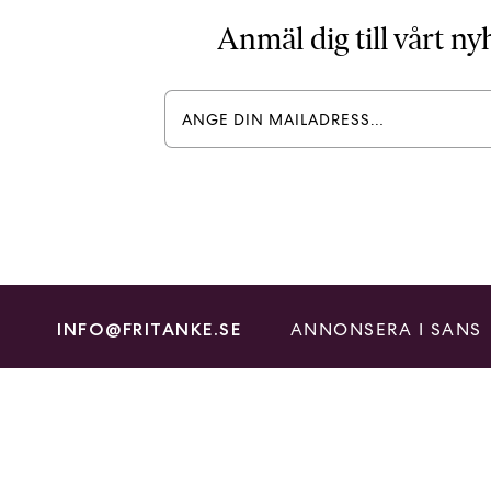
Anmäl dig till vårt n
ANNONSERA I SANS
INFO@FRITANKE.SE