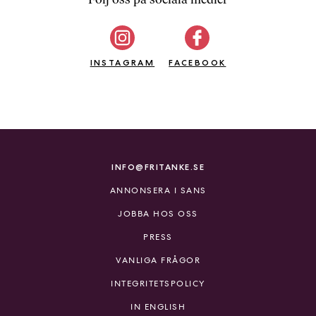
b
ö
c
INSTAGRAM
k
FACEBOOK
e
r
o
n
l
i
INFO@FRITANKE.SE
n
ANNONSERA I SANS
e
h
JOBBA HOS OSS
o
PRESS
s
F
VANLIGA FRÅGOR
r
INTEGRITETSPOLICY
i
T
IN ENGLISH