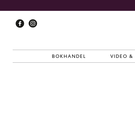
Skip
to
content
BOKHANDEL
VIDEO &