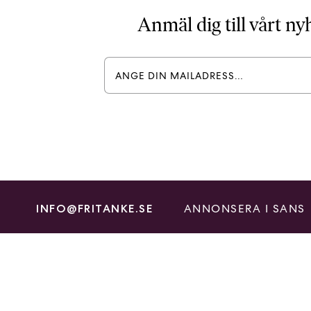
Anmäl dig till vårt n
ANNONSERA I SANS
INFO@FRITANKE.SE