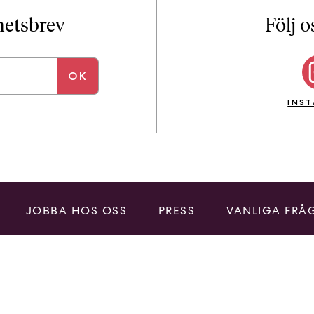
i
T
yhetsbrev
Följ o
a
n
k
e
INS
JOBBA HOS OSS
PRESS
VANLIGA FRÅ