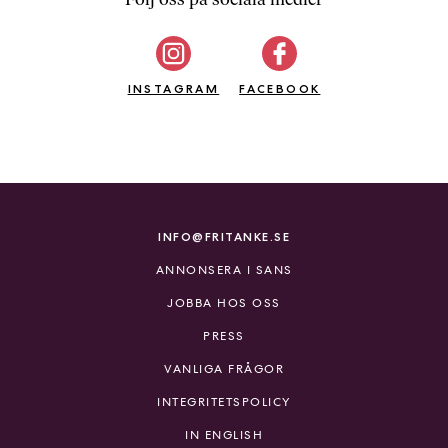
b
ö
c
INSTAGRAM
k
FACEBOOK
e
r
o
n
l
i
INFO@FRITANKE.SE
n
ANNONSERA I SANS
e
h
JOBBA HOS OSS
o
PRESS
s
F
VANLIGA FRÅGOR
r
INTEGRITETSPOLICY
i
T
IN ENGLISH