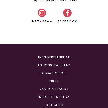
b
ö
c
INSTAGRAM
k
FACEBOOK
e
r
o
n
l
i
INFO@FRITANKE.SE
n
ANNONSERA I SANS
e
h
JOBBA HOS OSS
o
PRESS
s
F
VANLIGA FRÅGOR
r
INTEGRITETSPOLICY
i
T
IN ENGLISH