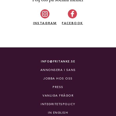
b
ö
c
INSTAGRAM
k
FACEBOOK
e
r
o
n
l
i
INFO@FRITANKE.SE
n
ANNONSERA I SANS
e
h
JOBBA HOS OSS
o
PRESS
s
F
VANLIGA FRÅGOR
r
INTEGRITETSPOLICY
i
T
IN ENGLISH