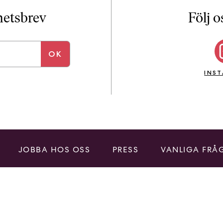
i
T
yhetsbrev
Följ o
a
n
k
e
INS
JOBBA HOS OSS
PRESS
VANLIGA FRÅ