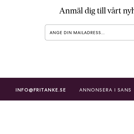
Anmäl dig till vårt n
ANNONSERA I SANS
INFO@FRITANKE.SE