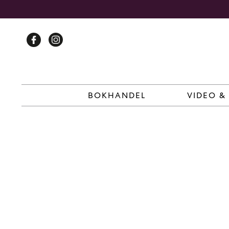
Skip
to
content
BOKHANDEL
VIDEO &