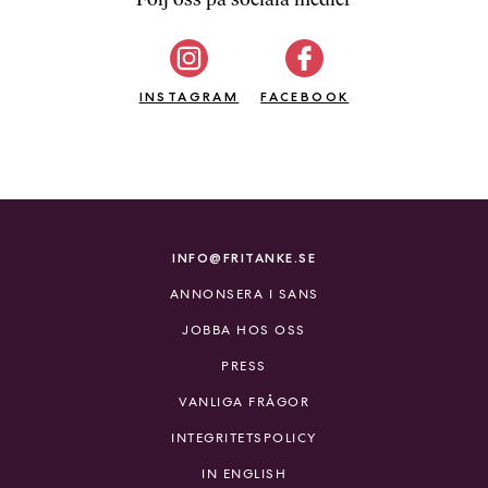
b
ö
c
INSTAGRAM
k
FACEBOOK
e
r
o
n
l
i
INFO@FRITANKE.SE
n
ANNONSERA I SANS
e
h
JOBBA HOS OSS
o
PRESS
s
F
VANLIGA FRÅGOR
r
INTEGRITETSPOLICY
i
T
IN ENGLISH