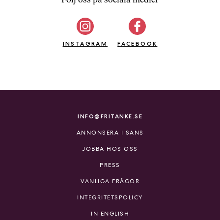
b
ö
c
INSTAGRAM
k
FACEBOOK
e
r
o
n
l
i
INFO@FRITANKE.SE
n
ANNONSERA I SANS
e
h
JOBBA HOS OSS
o
PRESS
s
F
VANLIGA FRÅGOR
r
INTEGRITETSPOLICY
i
T
IN ENGLISH