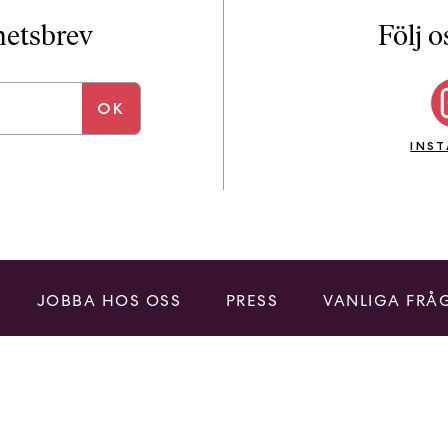
i
T
yhetsbrev
Följ o
a
n
k
e
INS
JOBBA HOS OSS
PRESS
VANLIGA FRÅ