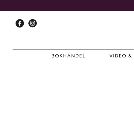
Skip
to
content
BOKHANDEL
VIDEO &