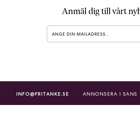
Anmäl dig till vårt n
ANNONSERA I SANS
INFO@FRITANKE.SE