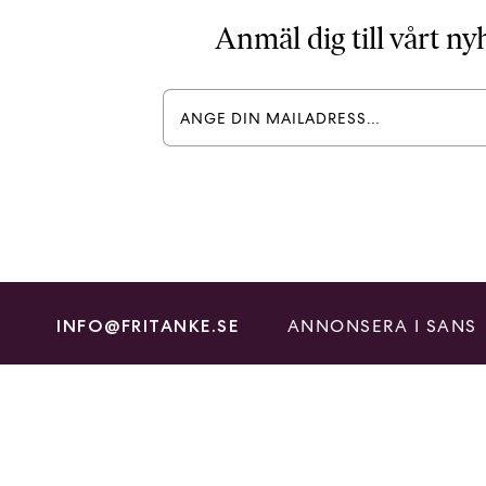
Anmäl dig till vårt n
ANNONSERA I SANS
INFO@FRITANKE.SE