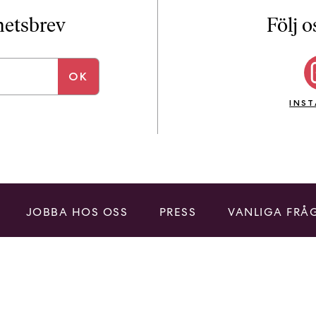
i
T
yhetsbrev
Följ o
a
n
k
e
INS
JOBBA HOS OSS
PRESS
VANLIGA FRÅ