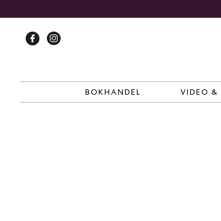
Skip
to
content
BOKHANDEL
VIDEO &