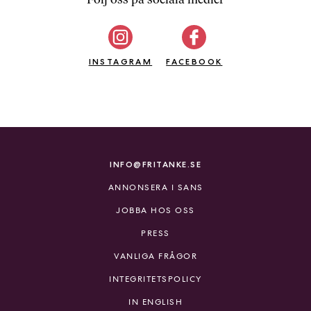
b
ö
c
INSTAGRAM
k
FACEBOOK
e
r
o
n
l
i
INFO@FRITANKE.SE
n
ANNONSERA I SANS
e
h
JOBBA HOS OSS
o
PRESS
s
F
VANLIGA FRÅGOR
r
INTEGRITETSPOLICY
i
T
IN ENGLISH