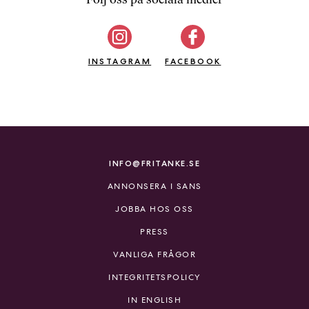
b
ö
c
INSTAGRAM
k
FACEBOOK
e
r
o
n
l
i
INFO@FRITANKE.SE
n
ANNONSERA I SANS
e
h
JOBBA HOS OSS
o
PRESS
s
F
VANLIGA FRÅGOR
r
INTEGRITETSPOLICY
i
T
IN ENGLISH