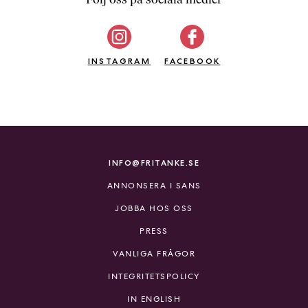
b
ö
c
INSTAGRAM
k
FACEBOOK
e
r
o
n
l
i
INFO@FRITANKE.SE
n
ANNONSERA I SANS
e
h
JOBBA HOS OSS
o
PRESS
s
F
VANLIGA FRÅGOR
r
INTEGRITETSPOLICY
i
T
IN ENGLISH