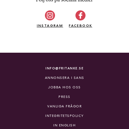
b
ö
c
INSTAGRAM
k
FACEBOOK
e
r
o
n
l
i
INFO@FRITANKE.SE
n
ANNONSERA I SANS
e
h
JOBBA HOS OSS
o
PRESS
s
F
VANLIGA FRÅGOR
r
INTEGRITETSPOLICY
i
T
IN ENGLISH