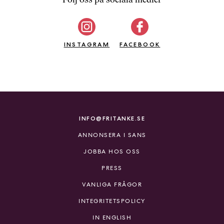
b
ö
c
INSTAGRAM
k
FACEBOOK
e
r
o
n
l
i
INFO@FRITANKE.SE
n
ANNONSERA I SANS
e
h
JOBBA HOS OSS
o
PRESS
s
F
VANLIGA FRÅGOR
r
INTEGRITETSPOLICY
i
T
IN ENGLISH