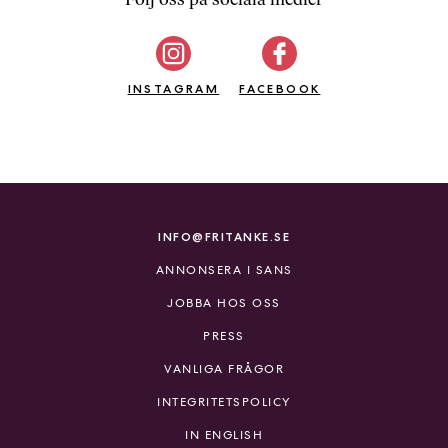
b
ö
c
INSTAGRAM
k
FACEBOOK
e
r
o
n
l
i
INFO@FRITANKE.SE
n
ANNONSERA I SANS
e
h
JOBBA HOS OSS
o
PRESS
s
F
VANLIGA FRÅGOR
r
INTEGRITETSPOLICY
i
T
IN ENGLISH