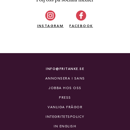
b
ö
c
INSTAGRAM
k
FACEBOOK
e
r
o
n
l
i
INFO@FRITANKE.SE
n
ANNONSERA I SANS
e
h
JOBBA HOS OSS
o
PRESS
s
F
VANLIGA FRÅGOR
r
INTEGRITETSPOLICY
i
T
IN ENGLISH