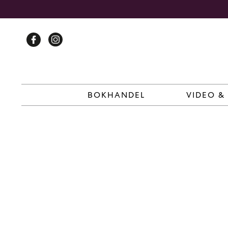
Skip
to
content
BOKHANDEL
VIDEO &