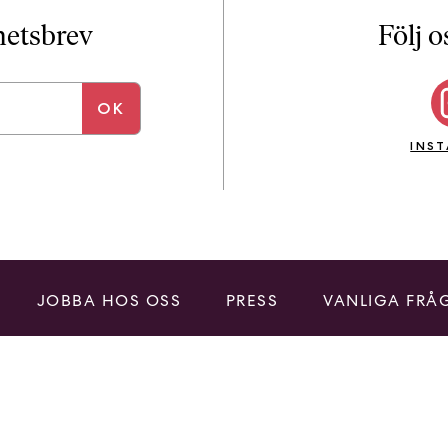
i
T
yhetsbrev
Följ o
a
n
k
e
INS
JOBBA HOS OSS
PRESS
VANLIGA FRÅ