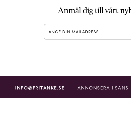
Anmäl dig till vårt n
ANNONSERA I SANS
INFO@FRITANKE.SE