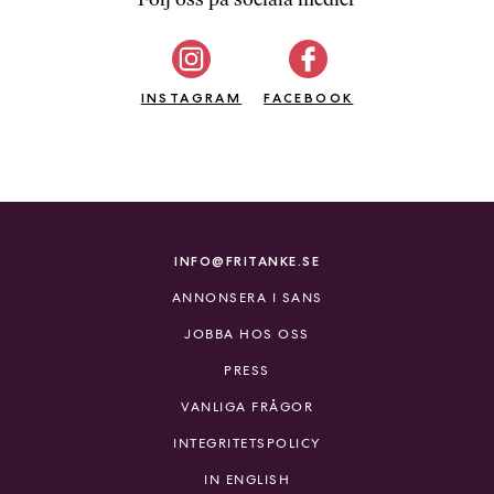
b
ö
c
INSTAGRAM
k
FACEBOOK
e
r
o
n
l
i
INFO@FRITANKE.SE
n
ANNONSERA I SANS
e
h
JOBBA HOS OSS
o
PRESS
s
F
VANLIGA FRÅGOR
r
INTEGRITETSPOLICY
i
T
IN ENGLISH