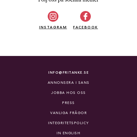
b
ö
c
INSTAGRAM
k
FACEBOOK
e
r
o
n
l
i
INFO@FRITANKE.SE
n
ANNONSERA I SANS
e
h
JOBBA HOS OSS
o
PRESS
s
F
VANLIGA FRÅGOR
r
INTEGRITETSPOLICY
i
T
IN ENGLISH