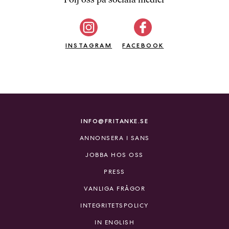
b
ö
c
INSTAGRAM
k
FACEBOOK
e
r
o
n
l
i
INFO@FRITANKE.SE
n
ANNONSERA I SANS
e
h
JOBBA HOS OSS
o
PRESS
s
F
VANLIGA FRÅGOR
r
INTEGRITETSPOLICY
i
T
IN ENGLISH