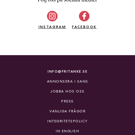
b
ö
c
INSTAGRAM
k
FACEBOOK
e
r
o
n
l
i
INFO@FRITANKE.SE
n
ANNONSERA I SANS
e
h
JOBBA HOS OSS
o
PRESS
s
F
VANLIGA FRÅGOR
r
INTEGRITETSPOLICY
i
T
IN ENGLISH