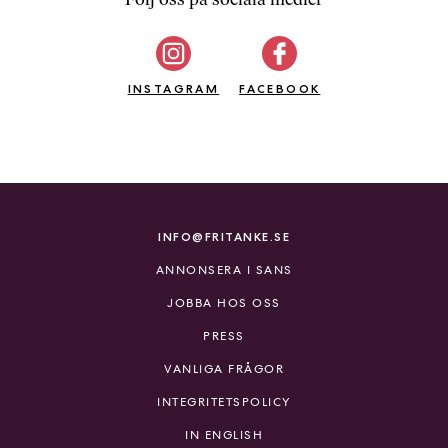
b
ö
c
INSTAGRAM
k
FACEBOOK
e
r
o
n
l
i
INFO@FRITANKE.SE
n
ANNONSERA I SANS
e
h
JOBBA HOS OSS
o
PRESS
s
F
VANLIGA FRÅGOR
r
INTEGRITETSPOLICY
i
T
IN ENGLISH