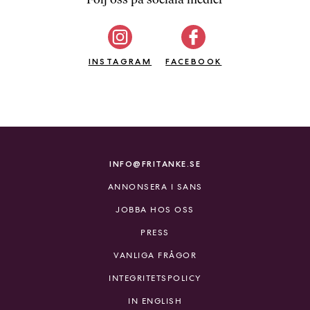
b
ö
c
INSTAGRAM
k
FACEBOOK
e
r
o
n
l
i
INFO@FRITANKE.SE
n
ANNONSERA I SANS
e
h
JOBBA HOS OSS
o
PRESS
s
F
VANLIGA FRÅGOR
r
INTEGRITETSPOLICY
i
T
IN ENGLISH