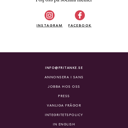
b
ö
c
INSTAGRAM
k
FACEBOOK
e
r
o
n
l
i
INFO@FRITANKE.SE
n
ANNONSERA I SANS
e
h
JOBBA HOS OSS
o
PRESS
s
F
VANLIGA FRÅGOR
r
INTEGRITETSPOLICY
i
T
IN ENGLISH