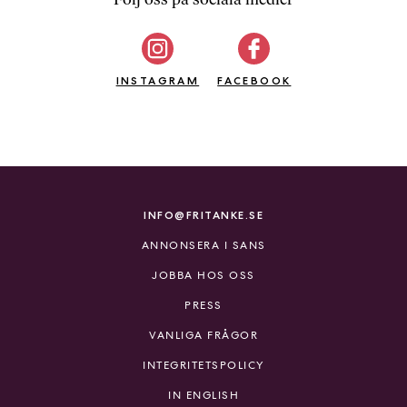
b
ö
c
INSTAGRAM
k
FACEBOOK
e
r
o
n
l
i
INFO@FRITANKE.SE
n
ANNONSERA I SANS
e
h
JOBBA HOS OSS
o
PRESS
s
F
VANLIGA FRÅGOR
r
INTEGRITETSPOLICY
i
T
IN ENGLISH