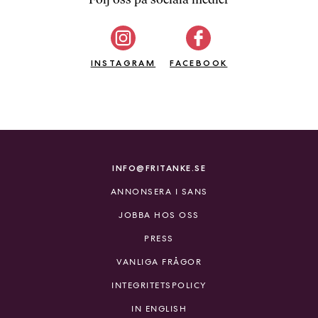
b
ö
c
INSTAGRAM
k
FACEBOOK
e
r
o
n
l
i
INFO@FRITANKE.SE
n
ANNONSERA I SANS
e
h
JOBBA HOS OSS
o
PRESS
s
F
VANLIGA FRÅGOR
r
INTEGRITETSPOLICY
i
T
IN ENGLISH