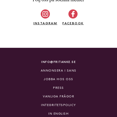
b
ö
c
INSTAGRAM
k
FACEBOOK
e
r
o
n
l
i
INFO@FRITANKE.SE
n
ANNONSERA I SANS
e
h
JOBBA HOS OSS
o
PRESS
s
F
VANLIGA FRÅGOR
r
INTEGRITETSPOLICY
i
T
IN ENGLISH