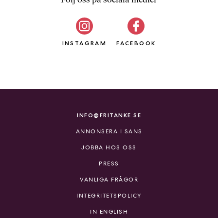
b
ö
c
INSTAGRAM
k
FACEBOOK
e
r
o
n
l
i
INFO@FRITANKE.SE
n
ANNONSERA I SANS
e
h
JOBBA HOS OSS
o
PRESS
s
F
VANLIGA FRÅGOR
r
INTEGRITETSPOLICY
i
T
IN ENGLISH