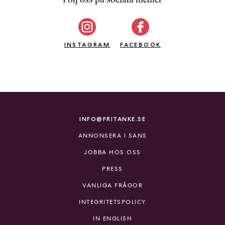
b
ö
c
INSTAGRAM
k
FACEBOOK
e
r
o
n
l
i
INFO@FRITANKE.SE
n
ANNONSERA I SANS
e
h
JOBBA HOS OSS
o
PRESS
s
F
VANLIGA FRÅGOR
r
INTEGRITETSPOLICY
i
T
IN ENGLISH