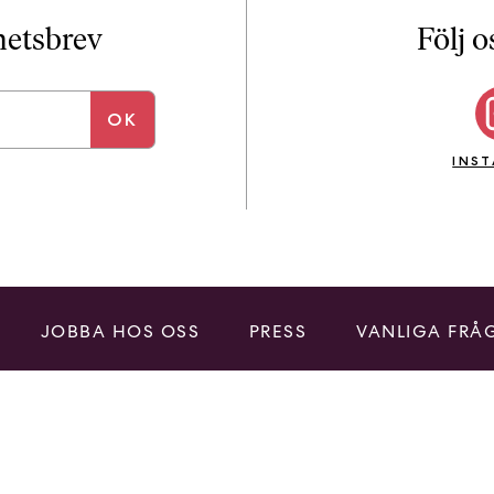
i
T
yhetsbrev
Följ o
a
n
k
e
INS
JOBBA HOS OSS
PRESS
VANLIGA FRÅ