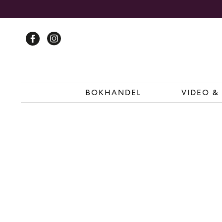
Skip
to
content
BOKHANDEL
VIDEO &