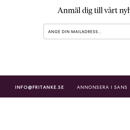
Anmäl dig till vårt n
ANNONSERA I SANS
INFO@FRITANKE.SE