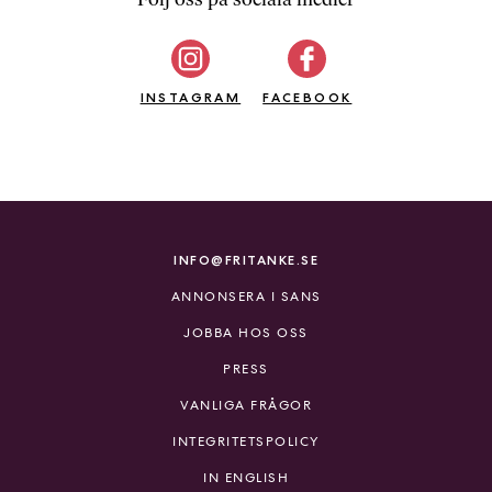
b
ö
c
INSTAGRAM
k
FACEBOOK
e
r
o
n
l
i
INFO@FRITANKE.SE
n
ANNONSERA I SANS
e
h
JOBBA HOS OSS
o
PRESS
s
F
VANLIGA FRÅGOR
r
INTEGRITETSPOLICY
i
T
IN ENGLISH