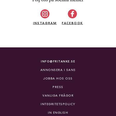
b
ö
c
INSTAGRAM
k
FACEBOOK
e
r
o
n
l
i
INFO@FRITANKE.SE
n
ANNONSERA I SANS
e
h
JOBBA HOS OSS
o
PRESS
s
F
VANLIGA FRÅGOR
r
INTEGRITETSPOLICY
i
T
IN ENGLISH