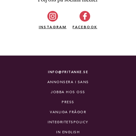
b
ö
c
INSTAGRAM
k
FACEBOOK
e
r
o
n
l
i
INFO@FRITANKE.SE
n
ANNONSERA I SANS
e
h
JOBBA HOS OSS
o
PRESS
s
F
VANLIGA FRÅGOR
r
INTEGRITETSPOLICY
i
T
IN ENGLISH