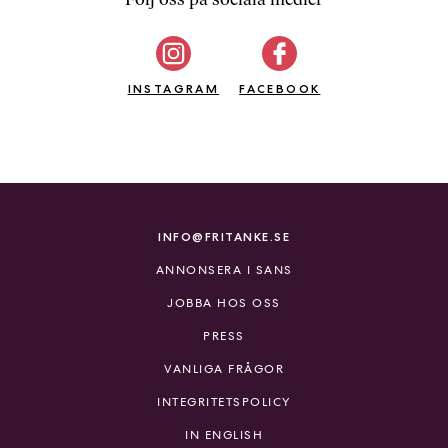
b
ö
c
INSTAGRAM
k
FACEBOOK
e
r
o
n
l
i
INFO@FRITANKE.SE
n
ANNONSERA I SANS
e
h
JOBBA HOS OSS
o
PRESS
s
F
VANLIGA FRÅGOR
r
INTEGRITETSPOLICY
i
T
IN ENGLISH