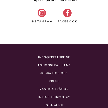
b
ö
c
INSTAGRAM
k
FACEBOOK
e
r
o
n
l
i
INFO@FRITANKE.SE
n
ANNONSERA I SANS
e
h
JOBBA HOS OSS
o
PRESS
s
F
VANLIGA FRÅGOR
r
INTEGRITETSPOLICY
i
T
IN ENGLISH