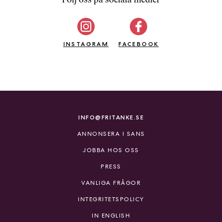
b
ö
c
INSTAGRAM
k
FACEBOOK
e
r
o
n
l
i
INFO@FRITANKE.SE
n
ANNONSERA I SANS
e
h
JOBBA HOS OSS
o
PRESS
s
F
VANLIGA FRÅGOR
r
INTEGRITETSPOLICY
i
T
IN ENGLISH