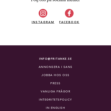
b
ö
c
INSTAGRAM
k
FACEBOOK
e
r
o
n
l
i
INFO@FRITANKE.SE
n
ANNONSERA I SANS
e
h
JOBBA HOS OSS
o
PRESS
s
F
VANLIGA FRÅGOR
r
INTEGRITETSPOLICY
i
T
IN ENGLISH