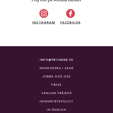
b
ö
c
INSTAGRAM
k
FACEBOOK
e
r
o
n
l
i
INFO@FRITANKE.SE
n
ANNONSERA I SANS
e
h
JOBBA HOS OSS
o
PRESS
s
F
VANLIGA FRÅGOR
r
INTEGRITETSPOLICY
i
T
IN ENGLISH