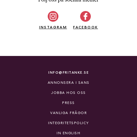
b
ö
c
INSTAGRAM
k
FACEBOOK
e
r
o
n
l
i
INFO@FRITANKE.SE
n
ANNONSERA I SANS
e
h
JOBBA HOS OSS
o
PRESS
s
F
VANLIGA FRÅGOR
r
INTEGRITETSPOLICY
i
T
IN ENGLISH