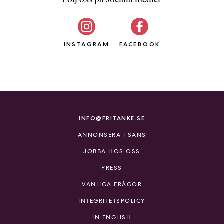
b
ö
c
INSTAGRAM
k
FACEBOOK
e
r
o
n
l
i
INFO@FRITANKE.SE
n
ANNONSERA I SANS
e
h
JOBBA HOS OSS
o
PRESS
s
F
VANLIGA FRÅGOR
r
INTEGRITETSPOLICY
i
T
IN ENGLISH