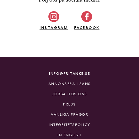
b
ö
c
INSTAGRAM
k
FACEBOOK
e
r
o
n
l
i
INFO@FRITANKE.SE
n
ANNONSERA I SANS
e
h
JOBBA HOS OSS
o
PRESS
s
F
VANLIGA FRÅGOR
r
INTEGRITETSPOLICY
i
T
IN ENGLISH