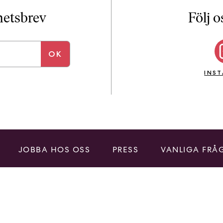
i
T
yhetsbrev
Följ o
a
n
k
e
INS
JOBBA HOS OSS
PRESS
VANLIGA FRÅ