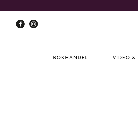
Skip
to
content
BOKHANDEL
VIDEO &