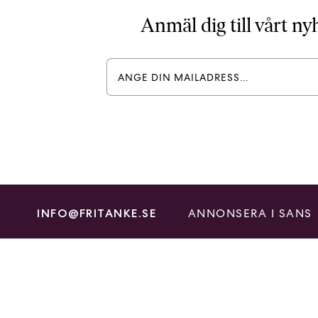
Anmäl dig till vårt n
ANNONSERA I SANS
INFO@FRITANKE.SE