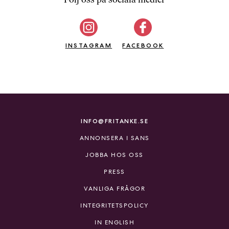
b
ö
c
INSTAGRAM
k
FACEBOOK
e
r
o
n
l
i
INFO@FRITANKE.SE
n
ANNONSERA I SANS
e
h
JOBBA HOS OSS
o
PRESS
s
F
VANLIGA FRÅGOR
r
INTEGRITETSPOLICY
i
T
IN ENGLISH