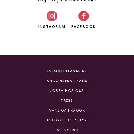
b
ö
c
INSTAGRAM
k
FACEBOOK
e
r
o
n
l
i
INFO@FRITANKE.SE
n
ANNONSERA I SANS
e
h
JOBBA HOS OSS
o
PRESS
s
F
VANLIGA FRÅGOR
r
INTEGRITETSPOLICY
i
T
IN ENGLISH