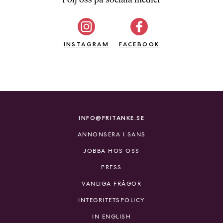
b
ö
c
INSTAGRAM
k
FACEBOOK
e
r
o
n
l
i
INFO@FRITANKE.SE
n
ANNONSERA I SANS
e
h
JOBBA HOS OSS
o
PRESS
s
F
VANLIGA FRÅGOR
r
INTEGRITETSPOLICY
i
T
IN ENGLISH