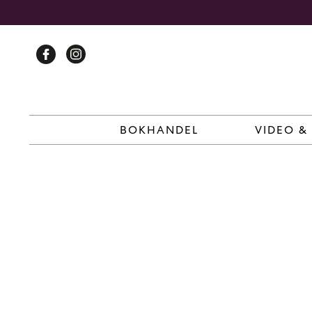
Skip
to
content
BOKHANDEL
VIDEO &