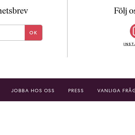
i
T
yhetsbrev
Följ o
a
n
k
e
INS
JOBBA HOS OSS
PRESS
VANLIGA FRÅ