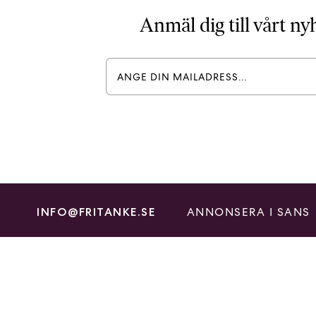
Anmäl dig till vårt n
ANNONSERA I SANS
INFO@FRITANKE.SE