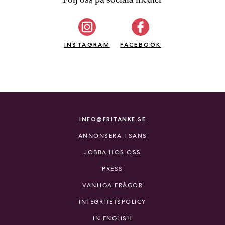
b
ö
c
INSTAGRAM
k
FACEBOOK
e
r
o
n
l
i
INFO@FRITANKE.SE
n
ANNONSERA I SANS
e
h
JOBBA HOS OSS
o
PRESS
s
F
VANLIGA FRÅGOR
r
INTEGRITETSPOLICY
i
T
IN ENGLISH