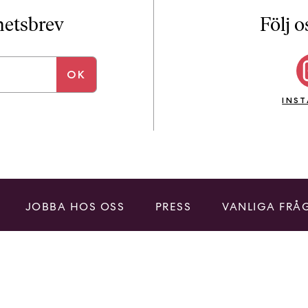
i
T
yhetsbrev
Följ o
a
n
k
e
INS
JOBBA HOS OSS
PRESS
VANLIGA FRÅ