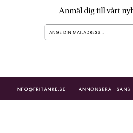
Anmäl dig till vårt n
ANNONSERA I SANS
INFO@FRITANKE.SE