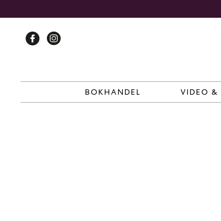
Skip
to
content
BOKHANDEL
VIDEO &